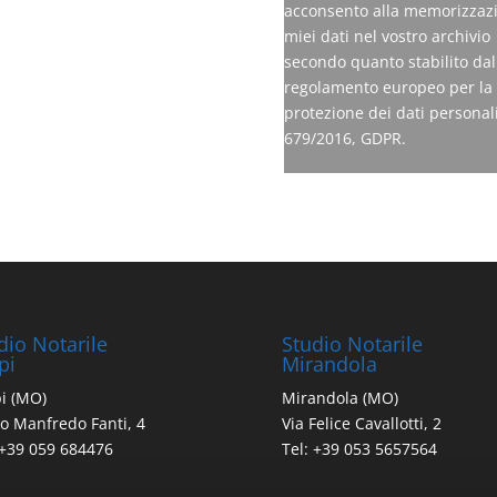
acconsento alla memorizzaz
miei dati nel vostro archivio
secondo quanto stabilito dal
regolamento europeo per la
protezione dei dati personali
679/2016, GDPR.
dio Notarile
Studio Notarile
pi
Mirandola
i (MO)
Mirandola (MO)
o Manfredo Fanti, 4
Via Felice Cavallotti, 2
 +39 059 684476
Tel: +39 053 5657564