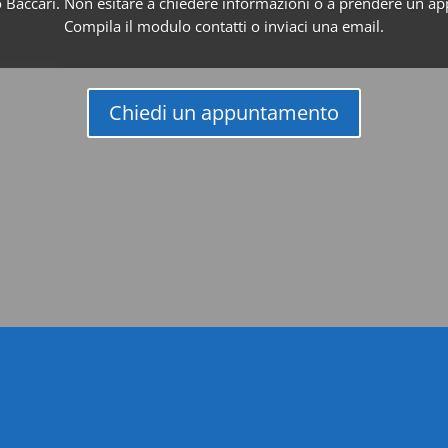
 Baccari. Non esitare a chiedere informazioni o a prendere un a
Compila il modulo contatti o inviaci una email.
Chiedi un appuntamento

Studio Carpi
+39059684476