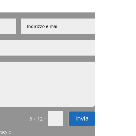
Invia
=
6 + 12
vacy e