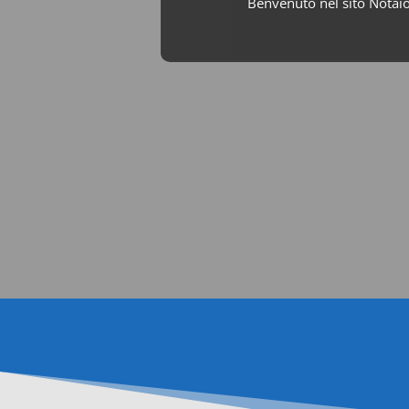
Benvenuto nel sito Notaio

EMAIL
info@notaiobaccari.it