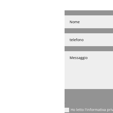
o o fissa un
r richiedere
.
Ho letto l'informativa pri