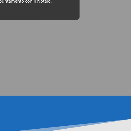
ppuntamento con il Notaio.

Studio Mirandola
+390535657564