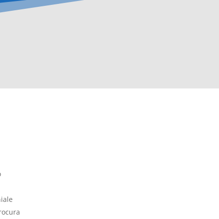
o
iale
procura