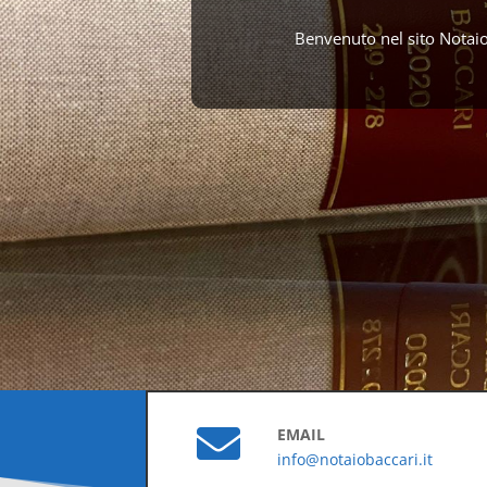
Benvenuto nel sito Notaio

EMAIL
info@notaiobaccari.it