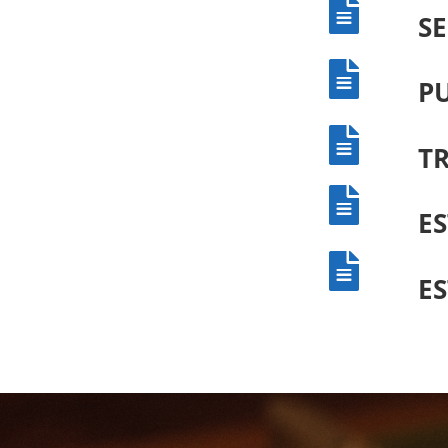

SE

P

TR

ES

ES