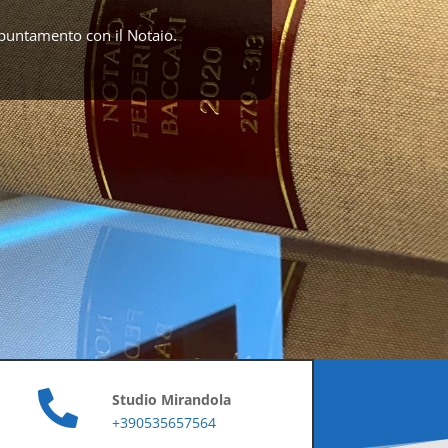
ppuntamento con il Notaio.

Studio Mirandola
+390535657564