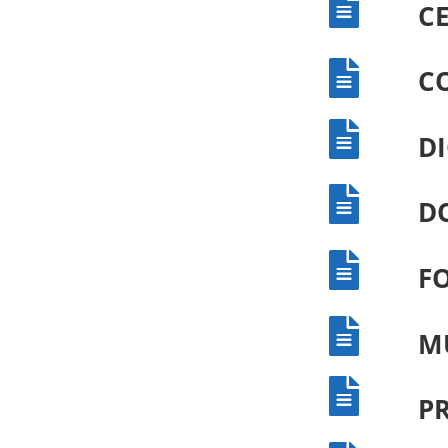

CE

C

D

D

F

M

P