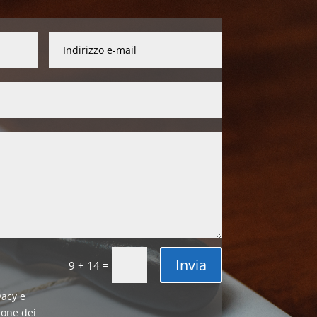
Invia
=
9 + 14
vacy e
ione dei