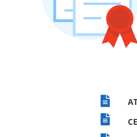

AT

C