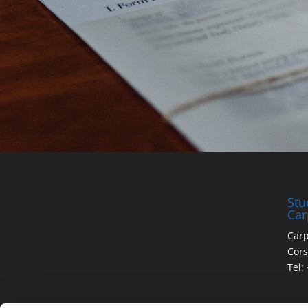
Stu
Car
Carp
Cors
Tel: