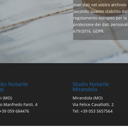
miei dati nel vostro archivio
secondo quanto stabilito dal
regolamento europeo per la
protezione dei dati personali
679/2016, GDPR.
dio Notarile
Studio Notarile
pi
Mirandola
i (MO)
Mirandola (MO)
o Manfredo Fanti, 4
Via Felice Cavallotti, 2
 +39 059 684476
Tel: +39 053 5657564