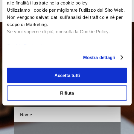
alle finalità illustrate nella cookie policy.
Utilizziamo i cookie per migliorare l'utilizzo del Sito Web.
Non vengono salvati dati sull'analisi del traffico e né per
scopo di Marketing.
Se vuoi saperne di più, consulta la Cookie Policy.
Cookie Declaration
Richiedi un preventivo
o fissa un
Mostra dettagli
appuntamento
Accetta tutti
Compila il modulo contatto per
richiedere informazioni.
Rifiuta