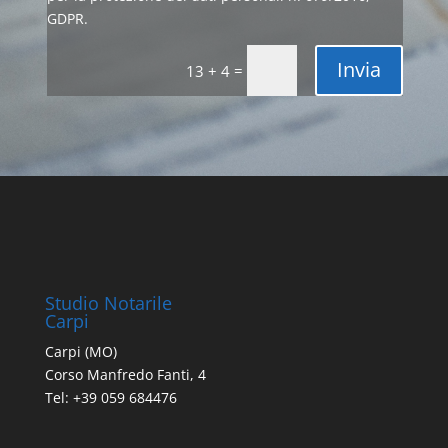
GDPR.
Invia
=
13 + 4
Studio Notarile
Carpi
Carpi (MO)
Corso Manfredo Fanti, 4
Tel: +39 059 684476